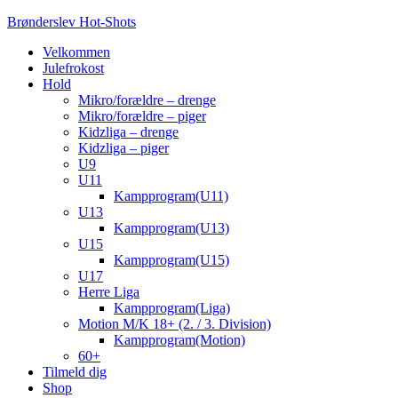
Skip
Brønderslev Hot-Shots
to
Menu
Velkommen
content
Julefrokost
Hold
Mikro/forældre – drenge
Mikro/forældre – piger
Kidzliga – drenge
Kidzliga – piger
U9
U11
Kampprogram(U11)
U13
Kampprogram(U13)
U15
Kampprogram(U15)
U17
Herre Liga
Kampprogram(Liga)
Motion M/K 18+ (2. / 3. Division)
Kampprogram(Motion)
60+
Tilmeld dig
Shop