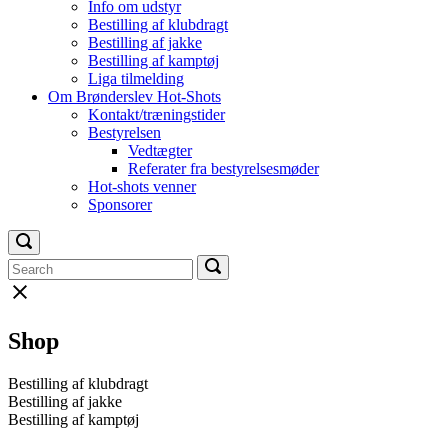
Info om udstyr
Bestilling af klubdragt
Bestilling af jakke
Bestilling af kamptøj
Liga tilmelding
Om Brønderslev Hot-Shots
Kontakt/træningstider
Bestyrelsen
Vedtægter
Referater fra bestyrelsesmøder
Hot-shots venner
Sponsorer
Open
search
Search
Search
Search
bar
for:
for:
Close
search
bar
Shop
Bestilling af klubdragt
Bestilling af jakke
Bestilling af kamptøj