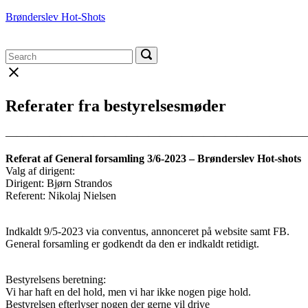
Skip
Brønderslev Hot-Shots
to
content
Menu
Search
Search
Search
for:
for:
Close
search
bar
Referater fra bestyrelsesmøder
———————————————————————————–
Referat af General forsamling 3/6-2023 – Brønderslev Hot-shots
Valg af dirigent:
Dirigent: Bjørn Strandos
Referent: Nikolaj Nielsen
Indkaldt 9/5-2023 via conventus, annonceret på website samt FB.
General forsamling er godkendt da den er indkaldt retidigt.
Bestyrelsens beretning:
Vi har haft en del hold, men vi har ikke nogen pige hold.
Bestyrelsen efterlyser nogen der gerne vil drive