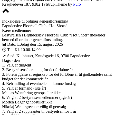
Kraghedevej 187, 9382 Tylstrup.
Theme by
Puro
Scroll
to
top
Indkaldelse til ordinær generalforsamling
Brønderslev Floorball Club “Hot Shots”
Kære medlemmer
Bestyrelsen i Brønderslev Floorball Club “Hot Shots” indkalder
hermed til ordinær generalforsamling.
📅 Dato: Lørdag den 15. august 2026
🕙 Tid: Kl. 10.00-14.00
📍 Sted: Klubhuset, Knudsgade 16, 9700 Brønderslev
Dagsorden
1. Valg af dirigent
2. Bestyrelsens beretning for det forløbne år
3. Forelæggelse af regnskab for det forløbne år til godkendelse samt
budget for det kommende år
4. Behandling af eventuelle indkomne forslag
5. Valg af formand (lige år)
Mattias Wennbring genopstiller ikke
6. Valg af 2 bestyrelsesmedlemmer (lige år)
Morten Bager genopstiller ikke
Nikolaj Wettergreen er villig til genvalg
7. Valg af 2 suppleanter til bestyrelsen for 1 år