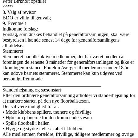
Peter Birkholt opstiller
?????
8. Valg af revisor
BDO er villig til genvalg
9. Eventuelt
Indkomne forslag:
Forslag, som ønskes behandlet på generalforsamlingen, skal være
bestyrelsen i hænde senest 14 dage før generalforsamlingens
afholdelse.
Stemmeret
Stemmeret har alle aktive medlemmer, der har været medlem af
foreningen de seneste 3 måneder før generalforsamlingen og ikke er
i kontingentrestance. Forældre/værger til medlemmer under 18 år
kan udøve barnets stemmeret. Stemmeret kan kun udøves ved
personligt fremmøde.
________________________________________
Standerhejsning og sæsonstart
Efter den ordinære generalforsamling afholder vi standerhejsning for
at markere starten på den nye floorballsæson.
Der vil være mulighed for at:
• Møde klubbens spillere, trænere og frivillige
• Høre om planerne for den kommende sæson
• Spille floorball i hallen
• Hygge og styrke fællesskabet i klubben
Alle medlemmer, forældre, frivillige, tidligere medlemmer og øvrige