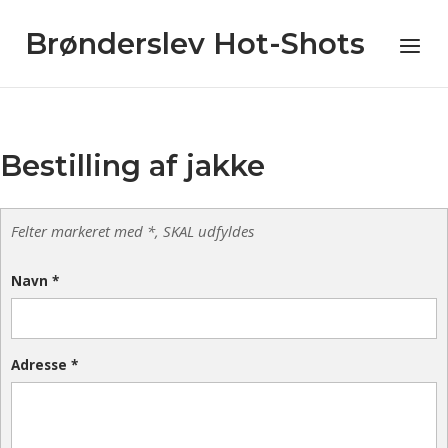
Skip
to
Brønderslev Hot-Shots
Menu
content
Bestilling af jakke
Felter markeret med *, SKAL udfyldes
Navn
*
Adresse
*