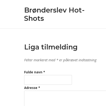
Skip
Brønderslev Hot-
to
content
Shots
Liga tilmelding
Felter markeret med * er påkrævet indtastning
Fulde navn
*
Adresse
*